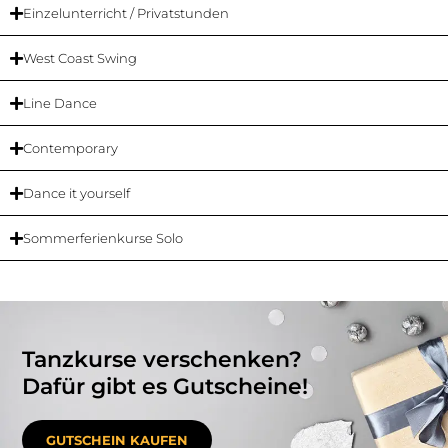
Einzelunterricht / Privatstunden
West Coast Swing
Line Dance
Contemporary
Dance it yourself
Sommerferienkurse Solo
Tanzkurse verschenken?
Dafür gibt es Gutscheine!
GUTSCHEIN KAUFEN